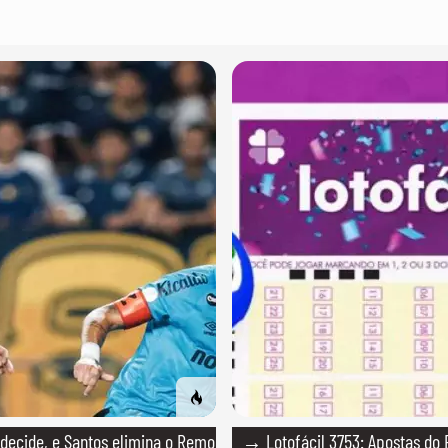
ecide, e Santos elimina o Remo
→ Lotofácil 3753: Apostas do 