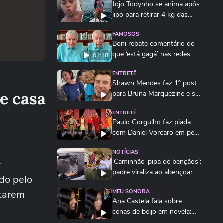
Jojo Todynho se anima após
lipo para retirar 4 kg das
pernas:...
FAMOSOS
Boni rebate comentário de
que ‘está gagá’ nas redes
01:18
sociais
ENTRETÊ
Shawn Mendes faz 1º post
de casa
para Bruna Marquezine e se
declara:...
ENTRETÊ
Paulo Gorgulho faz piada
com Daniel Vorcaro em peça
sobre...
NOTÍCIAS
‘Caminhão-pipa de bençãos’:
r
padre viraliza ao abençoar
ado pelo
fiéis com...
starem
MEU SONORA
Ana Castela fala sobre
cenas de beijo em novela:
‘Gostei da...