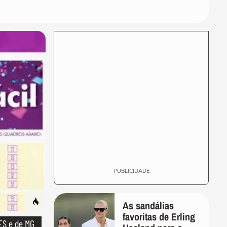
durante live antes de realizar
transplante...
FAMOSOS
Viih Tube e Eliezer publicam
1° vídeo educativo após
acordo com MPT
FAMOSOS
Shawn Mendes vai a igreja
evangélica com Bruna
Marquezine e os...
FAMOSOS
Nivea Stelmann lamenta
repercussão da separação:
‘Estou afastando...
PUBLICIDADE
As sandálias
favoritas de Erling
ES e de MG