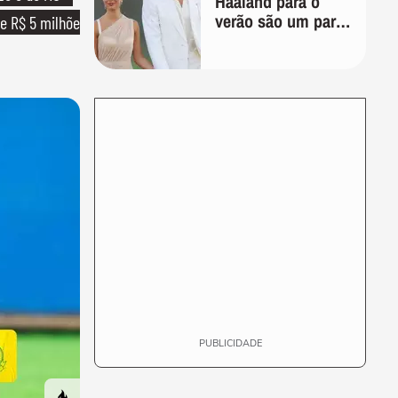
Haaland para o
verão são um par
e R$ 5 milhões
perfeito, ideal tanto
para usar na praia
com roupa de
banho quanto em
uma festa com
terno de linho
PUBLICIDADE