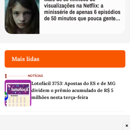
visualizações na Netflix: a
minissérie de apenas 6 episódios
de 50 minutos que pouca gente
lembra
Mais lidas
1
NOTÍCIAS
Lotofácil 3753: Apostas do ES e de MG
dividem o prêmio acumulado de R$ 5
milhões nesta terça-feira
2
CIÊNCIA
Bryan Johnson, homem que queria viver