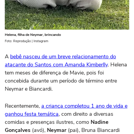
Helena, filha de Neymar, brincando
Foto: Reprodução | Instagram
A
bebê nasceu de um breve relacionamento do
atacante do Santos com Amanda Kimberlly
. Helena
tem meses de diferença de Mavie, pois foi
concebida durante um período de término entre
Neymar e Biancardi.
Recentemente,
a criança completou 1 ano de vida e
ganhou festa temática
, com direito a diversas
comidas e presenças ilustres, como
Nadine
Gonçalves
(avó),
Neymar
(pai), Bruna Biancardi