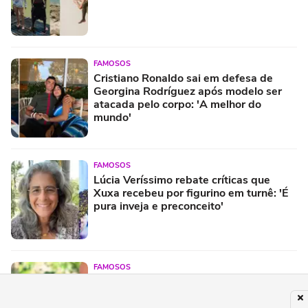
FAMOSOS
Cristiano Ronaldo sai em defesa de
Georgina Rodríguez após modelo ser
atacada pelo corpo: 'A melhor do
mundo'
FAMOSOS
Lúcia Veríssimo rebate críticas que
Xuxa recebeu por figurino em turnê: 'É
pura inveja e preconceito'
FAMOSOS
Elogiado por sua educação, filho de
Neymar 'ignora' o pai e exalta a mãe:
'Ela é...'