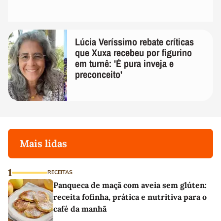
Lúcia Veríssimo rebate críticas
que Xuxa recebeu por figurino
em turnê: 'É pura inveja e
preconceito'
Mais lidas
1
RECEITAS
Panqueca de maçã com aveia sem glúten:
receita fofinha, prática e nutritiva para o
café da manhã