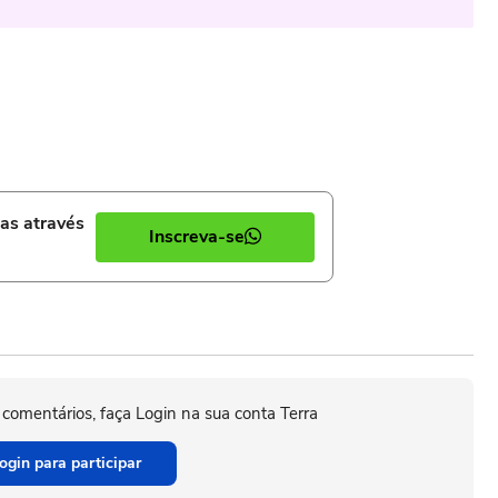
ias através
Inscreva-se
 comentários, faça Login na sua conta Terra
ogin para participar