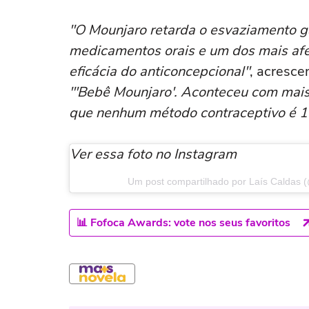
"O Mounjaro retarda o esvaziamento gá
medicamentos orais e um dos mais afet
eficácia do anticoncepcional"
, acresce
"'Bebê Mounjaro'. Aconteceu com mais
que nenhum método contraceptivo é 1
Ver essa foto no Instagram
Um post compartilhado por Laís Caldas (
📊 Fofoca Awards: vote nos seus favoritos