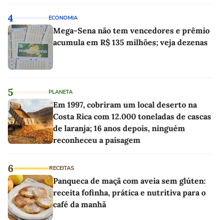
4
ECONOMIA
Mega-Sena não tem vencedores e prêmio
acumula em R$ 135 milhões; veja dezenas
5
PLANETA
Em 1997, cobriram um local deserto na
Costa Rica com 12.000 toneladas de cascas
de laranja; 16 anos depois, ninguém
reconheceu a paisagem
6
RECEITAS
Panqueca de maçã com aveia sem glúten:
receita fofinha, prática e nutritiva para o
café da manhã