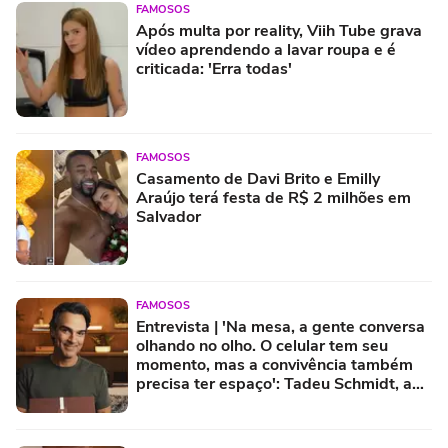
FAMOSOS
Após multa por reality, Viih Tube grava
vídeo aprendendo a lavar roupa e é
criticada: 'Erra todas'
FAMOSOS
Casamento de Davi Brito e Emilly
Araújo terá festa de R$ 2 milhões em
Salvador
FAMOSOS
Entrevista | 'Na mesa, a gente conversa
olhando no olho. O celular tem seu
momento, mas a convivência também
precisa ter espaço': Tadeu Schmidt, aos
52 anos, tem hábito precioso com
família que preserva união e felicidade