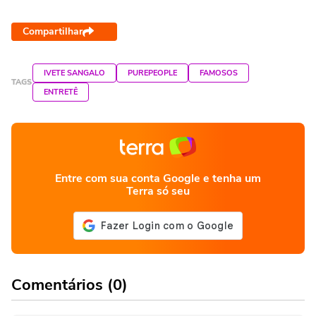
Compartilhar
IVETE SANGALO
PUREPEOPLE
FAMOSOS
TAGS
ENTRETÊ
Entre com sua conta Google e tenha um
Terra só seu
Comentários (0)