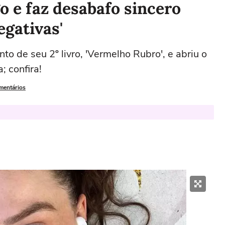
go e faz desabafo sincero
egativas'
to de seu 2º livro, 'Vermelho Rubro', e abriu o
; confira!
omentários