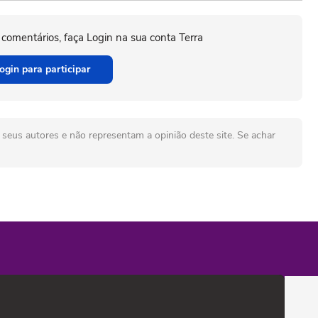
 comentários, faça Login na sua conta Terra
ogin para participar
seus autores e não representam a opinião deste site. Se achar