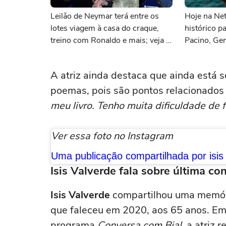
Leilão de Neymar terá entre os
Hoje na Netf
lotes viagem à casa do craque,
histórico p
treino com Ronaldo e mais; veja a
Pacino, Ger
lista
Momoa
A atriz ainda destaca que ainda está
poemas, pois são pontos relacionados 
meu livro. Tenho muita dificuldade de 
Ver essa foto no Instagram
Isis Valverde fala sobre última con
Isis Valverde
compartilhou uma memóri
que faleceu em 2020, aos 65 anos. Em
programa
Conversa com Bial
, a atriz 