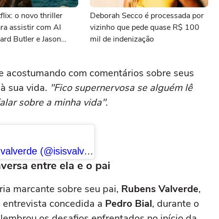
lix: o novo thriller
Deborah Secco é processada por
ara assistir com Al
vizinho que pede quase R$ 100
ard Butler e Jason
mil de indenização
 se acostumando com comentários sobre seus
à sua vida.
"Fico supernervosa se alguém lê
falar sobre a minha vida"
.
Uma publicação compartilhada por isis valverde (@isisvalverde)
versa entre ela e o pai
a marcante sobre seu pai,
Rubens Valverde
,
 entrevista concedida a
Pedro Bial
, durante o
relembrou os desafios enfrentados no início da