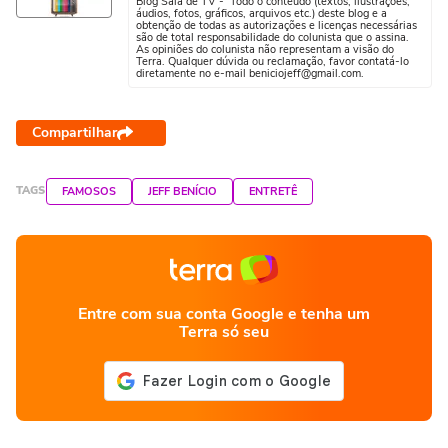
Blog Sala de TV - Todo o conteúdo (textos, ilustrações,
áudios, fotos, gráficos, arquivos etc.) deste blog e a
obtenção de todas as autorizações e licenças necessárias
são de total responsabilidade do colunista que o assina.
As opiniões do colunista não representam a visão do
Terra. Qualquer dúvida ou reclamação, favor contatá-lo
diretamente no e-mail beniciojeff@gmail.com.
Compartilhar
TAGS
FAMOSOS
JEFF BENÍCIO
ENTRETÊ
Entre com sua conta Google e tenha um
Terra só seu