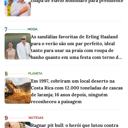
chapa de Flávio Bolsonaro para presidente
7
MODA
As sandálias favoritas de Erling Haaland
para o verão são um par perfeito, ideal
tanto para usar na praia com roupa de
banho quanto em uma festa com terno de
linho
8
PLANETA
Em 1997, cobriram um local deserto na
Costa Rica com 12.000 toneladas de cascas
de laranja; 16 anos depois, ninguém
reconheceu a paisagem
9
NOTÍCIAS
Ragnar pit bull: o herói que lutou contra