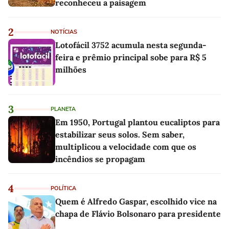
reconheceu a paisagem
2
NOTÍCIAS
Lotofácil 3752 acumula nesta segunda-
feira e prêmio principal sobe para R$ 5
milhões
3
PLANETA
Em 1950, Portugal plantou eucaliptos para
estabilizar seus solos. Sem saber,
multiplicou a velocidade com que os
incêndios se propagam
4
POLÍTICA
Quem é Alfredo Gaspar, escolhido vice na
chapa de Flávio Bolsonaro para presidente