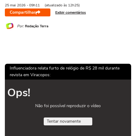
25 mai
2026
- 09h11
(atualizado às 12h25)
Compartilhar
Exibir comentários
Por:
Redação Terra
Influenciadora relata furto de relógio de R$ 28 mil durante
revista em Viracopos:
Ops!
Não foi possível reproduzir o vídeo
Tentar novamente