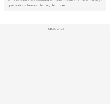
autores e não representam a opinião deste site. Se achar algo
que viole os termos de uso, denuncie.
PUBLICIDADE