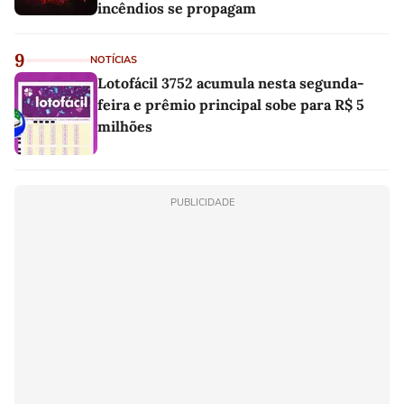
incêndios se propagam
9
NOTÍCIAS
Lotofácil 3752 acumula nesta segunda-
feira e prêmio principal sobe para R$ 5
milhões
PUBLICIDADE