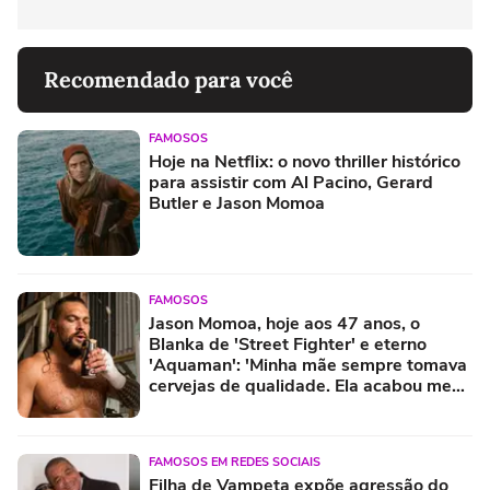
Recomendado para você
FAMOSOS
Hoje na Netflix: o novo thriller histórico
para assistir com Al Pacino, Gerard
Butler e Jason Momoa
FAMOSOS
Jason Momoa, hoje aos 47 anos, o
Blanka de 'Street Fighter' e eterno
'Aquaman': 'Minha mãe sempre tomava
cervejas de qualidade. Ela acabou me
criando bebendo as melhores'
FAMOSOS EM REDES SOCIAIS
Filha de Vampeta expõe agressão do