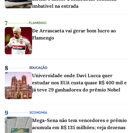
imbatível na estrada
7
FLAMENGO
De Arrascaeta vai gerar bom lucro ao
Flamengo
8
EDUCAÇÃO
Universidade onde Davi Lucca quer
estudar nos EUA custa quase R$ 400 mil e
já teve 29 ganhadores do prêmio Nobel
9
ECONOMIA
Mega-Sena não tem vencedores e prêmio
acumula em R$ 135 milhões; veja dezenas