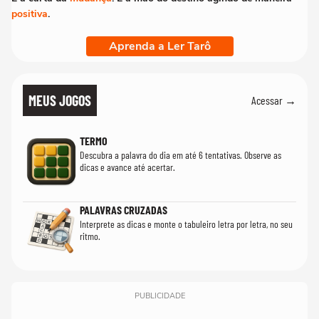
positiva
.
Aprenda a Ler Tarô
MEUS JOGOS
Acessar →
TERMO
Descubra a palavra do dia em até 6 tentativas. Observe as
dicas e avance até acertar.
PALAVRAS CRUZADAS
Interprete as dicas e monte o tabuleiro letra por letra, no seu
ritmo.
PUBLICIDADE