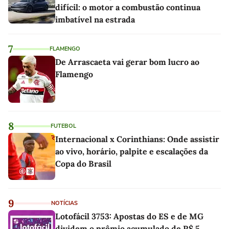
difícil: o motor a combustão continua
imbatível na estrada
7
FLAMENGO
De Arrascaeta vai gerar bom lucro ao
Flamengo
8
FUTEBOL
Internacional x Corinthians: Onde assistir
ao vivo, horário, palpite e escalações da
Copa do Brasil
9
NOTÍCIAS
Lotofácil 3753: Apostas do ES e de MG
dividem o prêmio acumulado de R$ 5