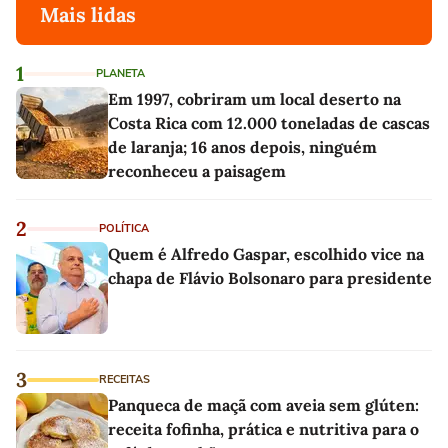
Mais lidas
1
PLANETA
Em 1997, cobriram um local deserto na
Costa Rica com 12.000 toneladas de cascas
de laranja; 16 anos depois, ninguém
reconheceu a paisagem
2
POLÍTICA
Quem é Alfredo Gaspar, escolhido vice na
chapa de Flávio Bolsonaro para presidente
3
RECEITAS
Panqueca de maçã com aveia sem glúten:
receita fofinha, prática e nutritiva para o