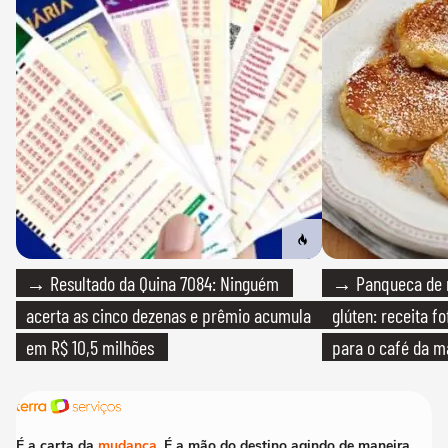
→ Resultado da Quina 7084: Ninguém
→ Panqueca de 
acerta as cinco dezenas e prêmio acumula
glúten: receita fo
em R$ 10,5 milhões
para o café da 
É a carta da
mudança
. É a mão do destino agindo de maneira