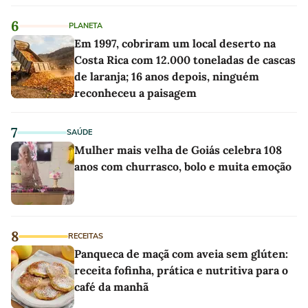
6
PLANETA
Em 1997, cobriram um local deserto na
Costa Rica com 12.000 toneladas de cascas
de laranja; 16 anos depois, ninguém
reconheceu a paisagem
7
SAÚDE
Mulher mais velha de Goiás celebra 108
anos com churrasco, bolo e muita emoção
8
RECEITAS
Panqueca de maçã com aveia sem glúten:
receita fofinha, prática e nutritiva para o
café da manhã