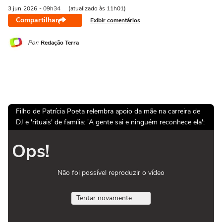
3 jun
2026
- 09h34
(atualizado às 11h01)
Compartilhar
Exibir comentários
Por:
Redação Terra
Filho de Patrícia Poeta relembra apoio da mãe na carreira de
DJ e 'rituais' de família: 'A gente sai e ninguém reconhece ela':
Ops!
Não foi possível reproduzir o vídeo
Tentar novamente