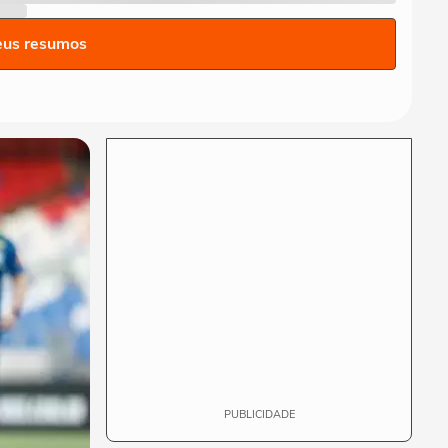
lipo para retirar 4 kg das
pernas:...
eus resumos
FAMOSOS
Boni rebate comentário de
que ‘está gagá’ nas redes
01:18
sociais
MÚSICA
A nave já decolou,
baixinhos! Quem tá sentindo
cheirinho de...
ENTRETÊ
A tour mais aleatória do
Shawn Mendes não é de
00:19
shows? é pelo Brasil
PUBLICIDADE