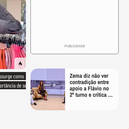
PUBLICIDADE
Zema diz não ver
essurge como
contradição entre
ortância de ser
apoio a Flávio no
2º turno e crítica ao
caso Master:
'Prefiro votar em
um copo a votar no
PT'