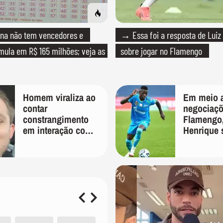
a não tem vencedores e
→ Essa foi a resposta de Luiz
ula em R$ 165 milhões; veja as
sobre jogar no Flamengo
Homem viraliza ao
Em meio 
contar
negociaç
constrangimento
Flamengo,
em interação com
Henrique 
entregador: 'Que
manifesta
humilhação'
das redes