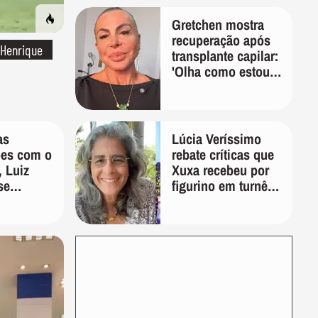
Gretchen mostra
recuperação após
 Henrique
transplante capilar:
'Olha como estou
bem'
as
Lúcia Veríssimo
ões com o
rebate críticas que
 Luiz
Xuxa recebeu por
se
figurino em turnê:
 através
'É pura inveja e
 sociais
preconceito'