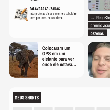
PALAVRAS CRUZADAS
Interprete as dicas e monte o tabuleiro
→ Mega-Sen
letra por letra, no seu ritmo.
prêmio acum
dezenas
Colocaram um
GPS em um
elefante para ver
onde ele estava
indo; 2 anos
depois, ele
desenhou um
mapa que
surpreendeu os
cientistas
MEUS SHORTS