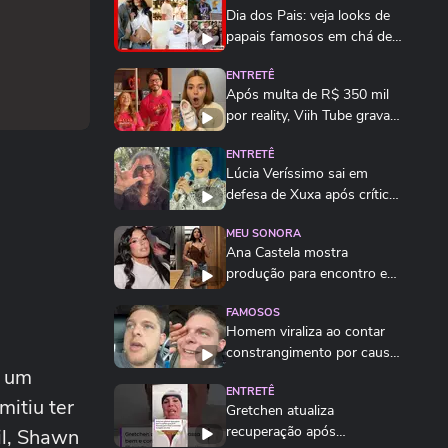
Dia dos Pais: veja looks de
papais famosos em chá de
bebê,...
ENTRETÊ
Após multa de R$ 350 mil
por reality, Viih Tube grava
vídeo...
ENTRETÊ
Lúcia Veríssimo sai em
defesa de Xuxa após críticas
sobre turnê:...
MEU SONORA
Ana Castela mostra
produção para encontro e
brinca: 'Está na hora...
FAMOSOS
Homem viraliza ao contar
constrangimento por causa
u um
de nome 'unissex'
ENTRETÊ
mitiu ter
Gretchen atualiza
recuperação após
il, Shawn