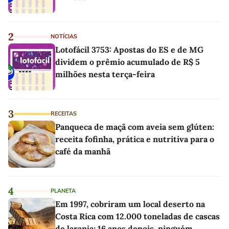
2
NOTÍCIAS
Lotofácil 3753: Apostas do ES e de MG
dividem o prêmio acumulado de R$ 5
milhões nesta terça-feira
3
RECEITAS
Panqueca de maçã com aveia sem glúten:
receita fofinha, prática e nutritiva para o
café da manhã
4
PLANETA
Em 1997, cobriram um local deserto na
Costa Rica com 12.000 toneladas de cascas
de laranja; 16 anos depois, ninguém