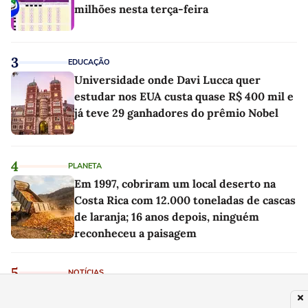
milhões nesta terça-feira
3
EDUCAÇÃO
Universidade onde Davi Lucca quer
estudar nos EUA custa quase R$ 400 mil e
já teve 29 ganhadores do prêmio Nobel
4
PLANETA
Em 1997, cobriram um local deserto na
Costa Rica com 12.000 toneladas de cascas
de laranja; 16 anos depois, ninguém
reconheceu a paisagem
5
NOTÍCIAS
Lotofácil 3752 acumula nesta segunda-
feira e prêmio principal sobe para R$ 5