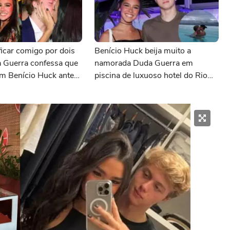
 ficar comigo por dois
Benício Huck beija muito a
a Guerra confessa que
namorada Duda Guerra em
em Benício Huck antes
piscina de luxuoso hotel do Rio
e revela como o casal
após rumores de proibição de
u
Luciano Huck. Fotos!