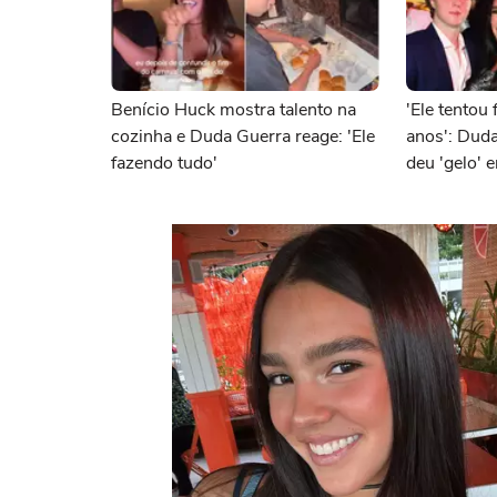
Benício Huck mostra talento na
'Ele tentou
cozinha e Duda Guerra reage: 'Ele
anos': Dud
fazendo tudo'
deu 'gelo' 
do namoro 
se conhece