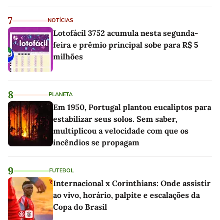
7
NOTÍCIAS
Lotofácil 3752 acumula nesta segunda-
feira e prêmio principal sobe para R$ 5
milhões
8
PLANETA
Em 1950, Portugal plantou eucaliptos para
estabilizar seus solos. Sem saber,
multiplicou a velocidade com que os
incêndios se propagam
9
FUTEBOL
Internacional x Corinthians: Onde assistir
ao vivo, horário, palpite e escalações da
Copa do Brasil