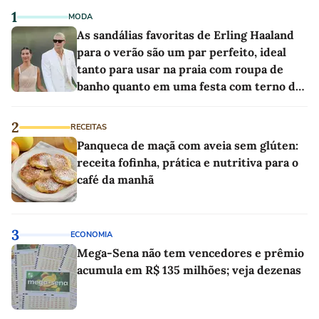
1
MODA
As sandálias favoritas de Erling Haaland
para o verão são um par perfeito, ideal
tanto para usar na praia com roupa de
banho quanto em uma festa com terno de
linho
2
RECEITAS
Panqueca de maçã com aveia sem glúten:
receita fofinha, prática e nutritiva para o
café da manhã
3
ECONOMIA
Mega-Sena não tem vencedores e prêmio
acumula em R$ 135 milhões; veja dezenas