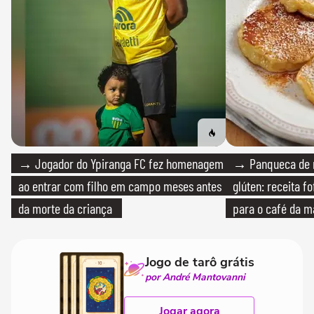
→ Jogador do Ypiranga FC fez homenagem
→ Panqueca de 
ao entrar com filho em campo meses antes
glúten: receita fo
da morte da criança
para o café da 
Jogo de tarô grátis
por André Mantovanni
Jogar agora