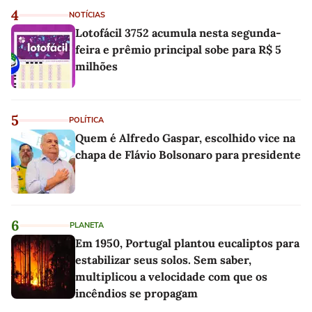
4
NOTÍCIAS
Lotofácil 3752 acumula nesta segunda-
feira e prêmio principal sobe para R$ 5
milhões
5
POLÍTICA
Quem é Alfredo Gaspar, escolhido vice na
chapa de Flávio Bolsonaro para presidente
6
PLANETA
Em 1950, Portugal plantou eucaliptos para
estabilizar seus solos. Sem saber,
multiplicou a velocidade com que os
incêndios se propagam