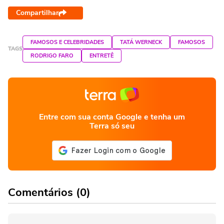
Compartilhar
FAMOSOS E CELEBRIDADES
TATÁ WERNECK
FAMOSOS
TAGS
RODRIGO FARO
ENTRETÊ
Entre com sua conta Google e tenha um
Terra só seu
Comentários (0)