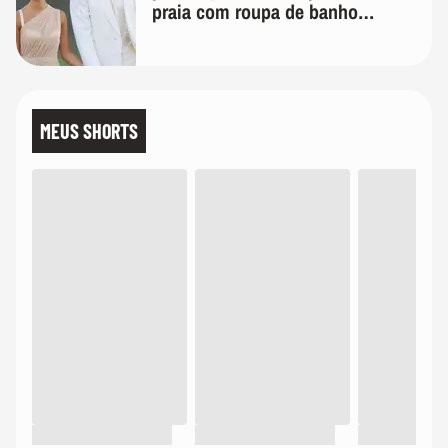
praia com roupa de banho
quanto em uma festa com terno
de linho
MEUS SHORTS