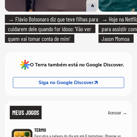
→ Flávio Bolsonaro diz que teve filhas para
→ Hoje na Netflix
cuidarem dele quando for idoso: 'Vão ver
para assistir com
quem vai tomar conta de mim'
Jason Momoa
O Terra também está no Google Discover.
Siga no Google Discover
MEUS JOGOS
Acessar →
TERMO
Descubra a palavra do dia em até 6 tentativas. Observe as