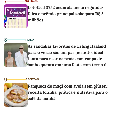
7
NOTÍCIAS
Lotofácil 3752 acumula nesta segunda-
feira e prêmio principal sobe para R$ 5
milhões
8
MODA
As sandálias favoritas de Erling Haaland
para o verão são um par perfeito, ideal
tanto para usar na praia com roupa de
banho quanto em uma festa com terno de
linho
9
RECEITAS
Panqueca de maçã com aveia sem glúten:
receita fofinha, prática e nutritiva para o
café da manhã