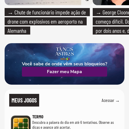
→ Chute de funcionário impede ação de
→ George Clooney
drone com explosivos em aeroporto na
começo difícil. 
Alemanha
por dois anos e, 
bicicleta aos test
Você sabe de onde vêm seus bloqueios?
Fazer meu Mapa
MEUS JOGOS
Acessar →
TERMO
Descubra a palavra do dia em até 6 tentativas. Observe as
dicas e avance até acertar.