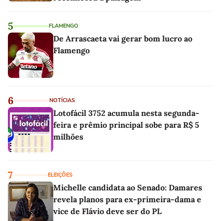
5
FLAMENGO
De Arrascaeta vai gerar bom lucro ao
Flamengo
6
NOTÍCIAS
Lotofácil 3752 acumula nesta segunda-
feira e prêmio principal sobe para R$ 5
milhões
7
ELEIÇÕES
Michelle candidata ao Senado: Damares
revela planos para ex-primeira-dama e
vice de Flávio deve ser do PL