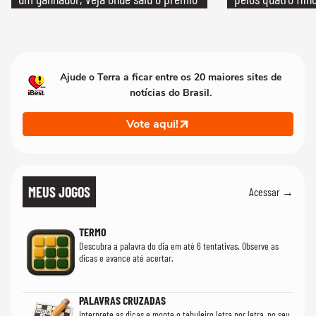
Ajude o Terra a ficar entre os 20 maiores sites de
notícias do Brasil.
Vote aqui!
MEUS JOGOS
Acessar →
TERMO
Descubra a palavra do dia em até 6 tentativas. Observe as
dicas e avance até acertar.
PALAVRAS CRUZADAS
Interprete as dicas e monte o tabuleiro letra por letra, no seu