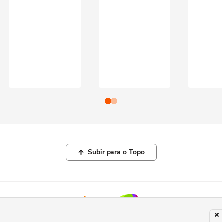
Subir para o Topo
© COPYRIGHT 2026, TERRA NETWORKS BRASIL LTDA |
POLÍTICA DE