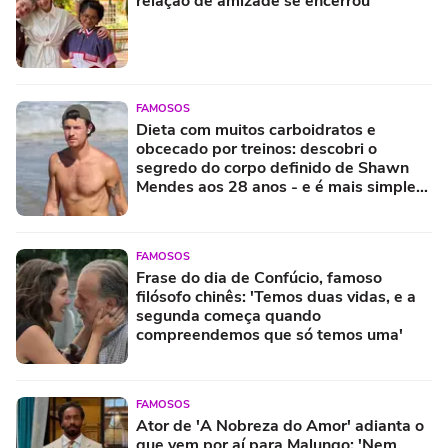
relação de amizade se encerrou'
FAMOSOS
Dieta com muitos carboidratos e
obcecado por treinos: descobri o
segredo do corpo definido de Shawn
Mendes aos 28 anos - e é mais simples
do que parece!
FAMOSOS
Frase do dia de Confúcio, famoso
filósofo chinês: 'Temos duas vidas, e a
segunda começa quando
compreendemos que só temos uma'
FAMOSOS
Ator de 'A Nobreza do Amor' adianta o
que vem por aí para Malungo: 'Nem