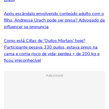
Após escândalo envolvendo conteúdo adulto com o
filho, Andressa Urach pode ser presa? Advogado da
influencer se pronuncia
Como está Cillas de 'Quilos Mortais' hoje?
Participante pesava 330 quilos, estava preso na
cama e corria risco de vida; perdeu + de 200 kg e
ficou irreconhecível
PUBLICIDADE