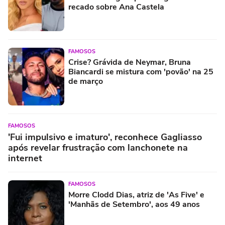
recado sobre Ana Castela
FAMOSOS
Crise? Grávida de Neymar, Bruna
Biancardi se mistura com 'povão' na 25
de março
FAMOSOS
'Fui impulsivo e imaturo', reconhece Gagliasso
após revelar frustração com lanchonete na
internet
FAMOSOS
Morre Clodd Dias, atriz de 'As Five' e
'Manhãs de Setembro', aos 49 anos