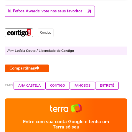
📊 Fofoca Awards: vote nos seus favoritos
Contigo
Por:
Letícia Couto / Licenciado de Contigo
Compartilhar
TAGS
ANA CASTELA
CONTIGO
FAMOSOS
ENTRETÊ
Entre com sua conta Google e tenha um
Terra só seu