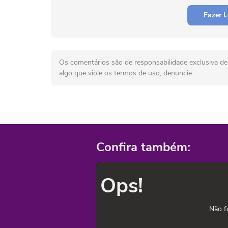
Fazer L
Os comentários são de responsabilidade exclusiva de 
algo que viole os termos de uso, denuncie.
Confira também:
Ops!
Não f