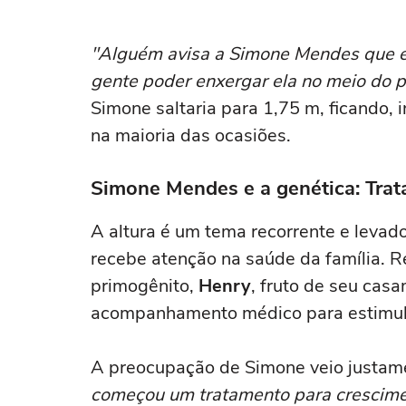
caminhe, faça atividades físicas,
tomava cerv
movimente o corpo. Exercícios
acabou me 
"Alguém avisa a Simone Mendes que ela
diários, mesmo pequenos, são
melhores'
libertadores'
gente poder enxergar ela no meio do p
Simone saltaria para 1,75 m, ficando, 
na maioria das ocasiões.
Simone Mendes e a genética: Trat
A altura é um tema recorrente e leva
recebe atenção na saúde da família. R
primogênito,
Henry
, fruto de seu ca
acompanhamento médico para estimula
A preocupação de Simone veio justame
começou um tratamento para crescime