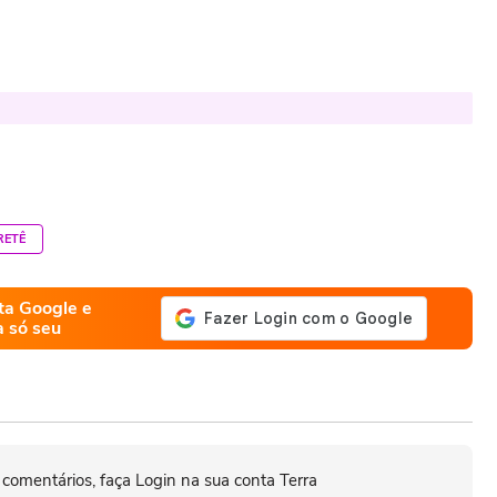
RETÊ
ta Google e
a só seu
 comentários, faça Login na sua conta Terra