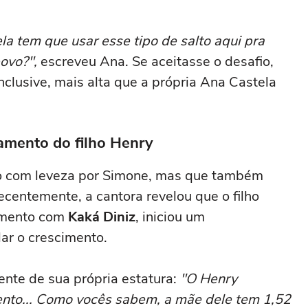
ejas de qualidade. Ela
científica, com uma nota quase
criando bebendo as
perfeita
 tem que usar esse tipo de salto aqui pra
ovo?",
escreveu Ana. Se aceitasse o desafio,
inclusive, mais alta que a própria Ana Castela
amento do filho Henry
do com leveza por Simone, mas que também
ecentemente, a cantora revelou que o filho
samento com
Kaká
Diniz
, iniciou um
r o crescimento.
nte de sua própria estatura:
"O Henry
nto... Como vocês sabem, a mãe dele tem 1,52