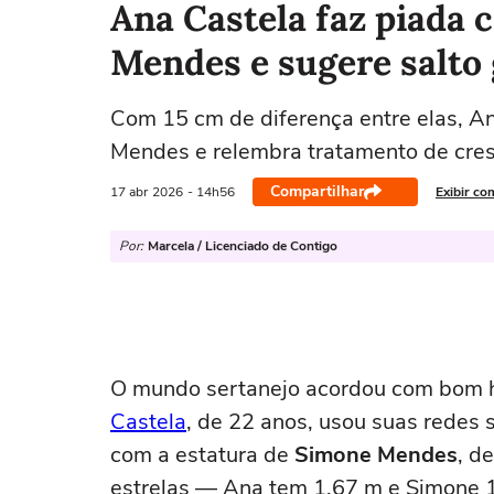
Ana Castela faz piada 
Mendes e sugere salto 
Com 15 cm de diferença entre elas, An
Mendes e relembra tratamento de cres
Compartilhar
17 abr
2026
- 14h56
Exibir co
Por:
Marcela / Licenciado de Contigo
O mundo sertanejo acordou com bom hu
Castela
, de 22 anos, usou suas redes 
com a estatura de
Simone Mendes
, d
estrelas — Ana tem 1,67 m e Simone 1