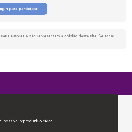
ogin para participar
seus autores e não representam a opinião deste site. Se achar
oi possível reproduzir o vídeo