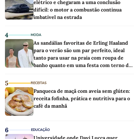
elétrico e chegaram a uma conclusão
difícil: o motor a combustão continua
imbatível na estrada
4
MODA
As sandálias favoritas de Erling Haaland
para o verão são um par perfeito, ideal
tanto para usar na praia com roupa de
banho quanto em uma festa com terno de
linho
5
RECEITAS
Panqueca de maçã com aveia sem glúten:
receita fofinha, prática e nutritiva para o
café da manhã
6
EDUCAÇÃO
Universidade onde Davi Lucca quer