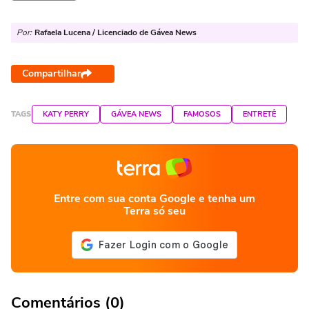
Por:
Rafaela Lucena / Licenciado de Gávea News
Compartilhar
TAGS
KATY PERRY
GÁVEA NEWS
FAMOSOS
ENTRETÊ
Entre com sua conta Google e tenha um
Terra só seu
Comentários (0)