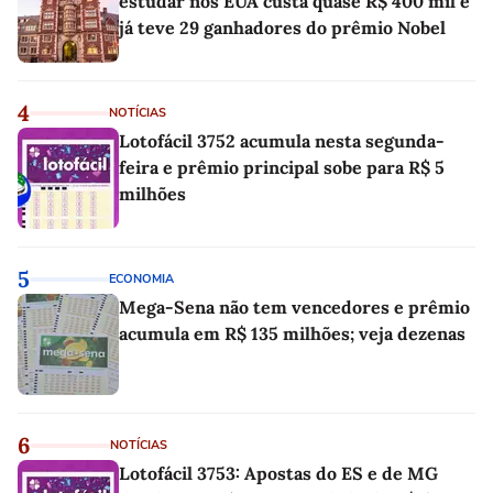
estudar nos EUA custa quase R$ 400 mil e
já teve 29 ganhadores do prêmio Nobel
4
NOTÍCIAS
Lotofácil 3752 acumula nesta segunda-
feira e prêmio principal sobe para R$ 5
milhões
5
ECONOMIA
Mega-Sena não tem vencedores e prêmio
acumula em R$ 135 milhões; veja dezenas
6
NOTÍCIAS
Lotofácil 3753: Apostas do ES e de MG