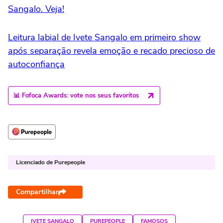
Sangalo. Veja!
Leitura labial de Ivete Sangalo em primeiro show
após separação revela emoção e recado precioso de
autoconfiança
📊 Fofoca Awards: vote nos seus favoritos
Licenciado de Purepeople
Compartilhar
IVETE SANGALO
PUREPEOPLE
FAMOSOS