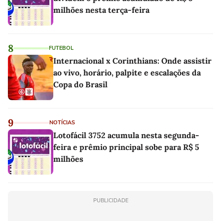
milhões nesta terça-feira
8
FUTEBOL
Internacional x Corinthians: Onde assistir
ao vivo, horário, palpite e escalações da
Copa do Brasil
9
NOTÍCIAS
Lotofácil 3752 acumula nesta segunda-
feira e prêmio principal sobe para R$ 5
milhões
PUBLICIDADE