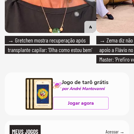
→ Gretchen mostra recuperação após
→ Zema diz não v
transplante capilar: 'Olha como estou bem'
apoio a Flávio no 
Master: 'Prefiro 
PT'
Jogo de tarô grátis
por André Mantovanni
Jogar agora
MEUS JOGOS
Acessar →