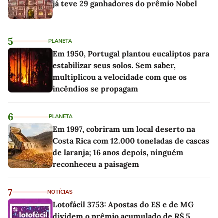
já teve 29 ganhadores do prêmio Nobel
5
PLANETA
Em 1950, Portugal plantou eucaliptos para
estabilizar seus solos. Sem saber,
multiplicou a velocidade com que os
incêndios se propagam
6
PLANETA
Em 1997, cobriram um local deserto na
Costa Rica com 12.000 toneladas de cascas
de laranja; 16 anos depois, ninguém
reconheceu a paisagem
7
NOTÍCIAS
Lotofácil 3753: Apostas do ES e de MG
dividem o prêmio acumulado de R$ 5