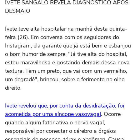
IVETE SANGALO REVELA DIAGNÓSTICO APÓS
DESMAIO
Ivete teve alta hospitalar na manhã desta quinta-
feira (26). Em conversa com os seguidores do
Instagram, ela garante que já está bem e esbanjou
o bom humor de sempre. "Já tive alta do hospital,
estou maravilhosa e gostando demais dessa nova
textura. Tem um preto, que vai com um vermelho,
um degradê", brincou, sobre o ferimento no olho
direito.
Ivete revelou que, por conta da desidratação, foi
acometida por uma síncope vasovagal
. Ocorre
quando algum fator ativa o nervo vagal,
responsável por conectar o cérebro a órgãos
essenciais do pescoço, tórax e abdômen. Causa