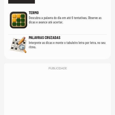
TERMO
Descubra a palavra do dia em até 6 tentativas. Observe as
dicas e avance até acertar.
PALAVRAS CRUZADAS
Interprete as dicas e monte o tabuleiro letra por letra, no seu
ritmo.
PUBLICIDADE