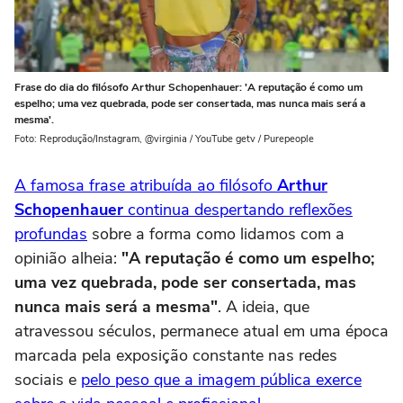
Frase do dia do filósofo Arthur Schopenhauer: 'A reputação é como um
espelho; uma vez quebrada, pode ser consertada, mas nunca mais será a
mesma'.
Foto: Reprodução/Instagram, @virginia / YouTube getv / Purepeople
A famosa frase atribuída ao filósofo
Arthur
Schopenhauer
continua despertando reflexões
profundas
sobre a forma como lidamos com a
opinião alheia:
"A reputação é como um espelho;
uma vez quebrada, pode ser consertada, mas
nunca mais será a mesma"
. A ideia, que
atravessou séculos, permanece atual em uma época
marcada pela exposição constante nas redes
sociais e
pelo peso que a imagem pública exerce