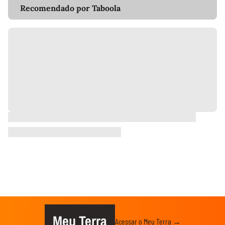
Recomendado por Taboola
Meu Terra
Acessar o Meu Terra →