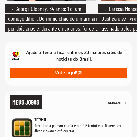
→ George Clooney, 64 anos: 'Foi um
→ Larissa Manoe
começo difícil. Dormi no chão de um armário
Justiça e se livra
por dois anos e, durante cinco anos, fui de
assinado pelos pa
bicicleta aos testes de elenco'
Ajude o Terra a ficar entre os 20 maiores sites de
notícias do Brasil.
Vote aqui!
MEUS JOGOS
Acessar →
TERMO
Descubra a palavra do dia em até 6 tentativas. Observe as
dicas e avance até acertar.