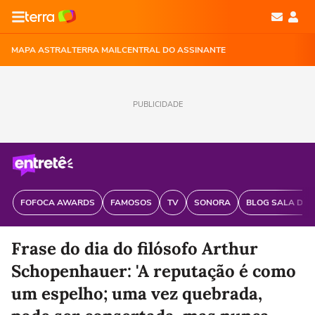
MAPA ASTRAL
TERRA MAIL
CENTRAL DO ASSINANTE
PUBLICIDADE
FOFOCA AWARDS
FAMOSOS
TV
SONORA
BLOG SALA DE 
Frase do dia do filósofo Arthur
Schopenhauer: 'A reputação é como
um espelho; uma vez quebrada,