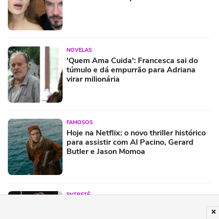
NOVELAS
'Quem Ama Cuida': Francesca sai do
túmulo e dá empurrão para Adriana
virar milionária
FAMOSOS
Hoje na Netflix: o novo thriller histórico
para assistir com Al Pacino, Gerard
Butler e Jason Momoa
ENTRETÊ
Festival Timbre 2026 reúne BK’,
AJULLIACOSTA e NandaTsunami em