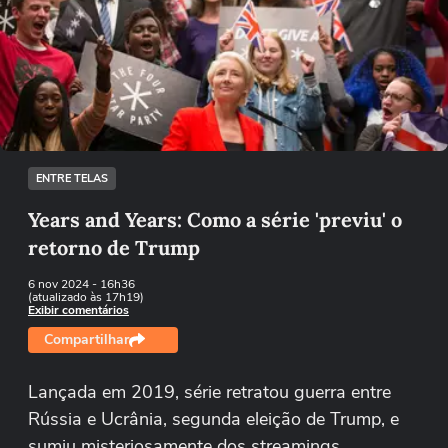
Ops!
Não foi possível reproduzir o vídeo
Tentar novamente
ENTRE TELAS
Years and Years: Como a série 'previu' o
retorno de Trump
6 nov 2024
- 16h36
(atualizado às 17h19)
Exibir comentários
Compartilhar
Lançada em 2019, série retratou guerra entre
Rússia e Ucrânia, segunda eleição de Trump, e
sumiu misteriosamente dos streamings.