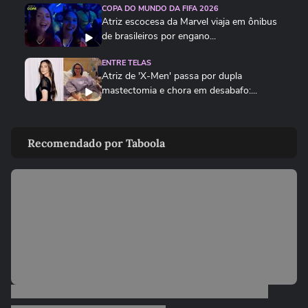
COPA DO MUNDO DA FIFA 2026
Atriz escocesa da Marvel viaja em ônibus
de brasileiros por engano...
ENTRE TELAS
Atriz de 'X-Men' passa por dupla
mastectomia e chora em desabafo:...
ENTRE TELAS
Veja trailer de '100 Dias', filme sobre
Recomendado por Taboola
história de Amyr Klink
ENTRE TELAS
As 5 estreias mais aguardadas dos
cinemas neste mês
00:51
ENTRE TELAS
Vampiros na cracolândia: novo filme
brasileiro transforma centro...
ENTRETÊ
De jatinho a bolsa rara: veja os objetos
milionários dos famosos