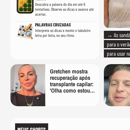
Descubra a palavra do dia em até 6
tentativas. Observe as dicas e avance até
acertar.
PALAVRAS CRUZADAS
Interprete as dicas e monte o tabuleiro
→ As sandál
letra por letra, no seu ritmo.
para o verão
para usar n
quanto em u
Gretchen mostra
recuperação após
transplante capilar:
'Olha como estou
bem'
MEUS SHORTS