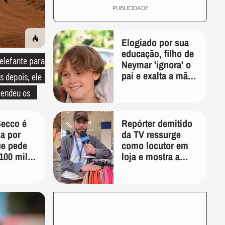
PUBLICIDADE
Elogiado por sua
educação, filho de
lefante para
Neymar 'ignora' o
pai e exalta a mãe:
s depois, ele
'Ela é...'
endeu os
ecco é
Repórter demitido
a por
da TV ressurge
ue pede
como locutor em
100 mil
loja e mostra a
zação
importância de ser
versátil