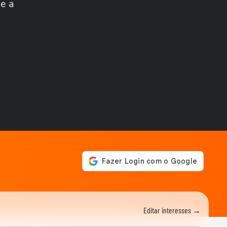
 e a
6 mentiras que Robert
Pattinson contou e todo
01:00
mundo acreditou
ESPORTES
Quando a vida imita a arte:
ator de ‘Ted Lasso’ assina,
aos 35...
PLANO GERAL
Entrevista: Patricia
Arquette, que vive uma
09:17
executiva na série...
PLANO GERAL
Entrevista: Edson Oda,
diretor do premiado
15:18
"Nove Dias"
Editar interesses →