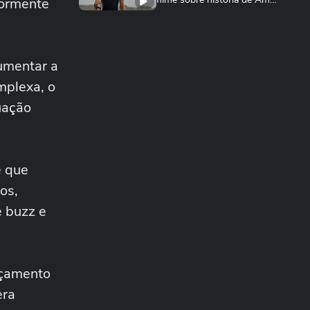
iormente
Klink
ENTRE TELAS
As 5 estreias mais
aguardadas dos cinemas
00:51
cumentar a
neste mês
ENTRE TELAS
mplexa, o
Vampiros na cracolândia:
uação
novo filme brasileiro
transforma centro...
.
ENTRETÊ
De jatinho a bolsa rara: veja
os objetos milionários dos
e que
famosos
os,
ENTRETÊ
Tudo sobre o elenco de Off
 buzz e
Campus: signos, idade e
redes sociais
ENTRETÊ
O Diabo Veste Prada 2:
rçamento
descubra o cachê milionário
00:50
das protagonistas
era
ENTRETÊ