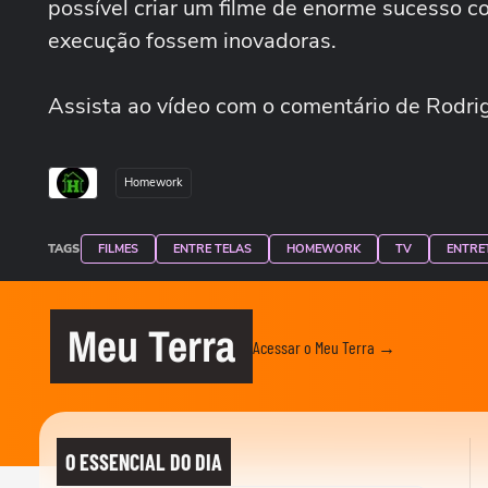
possível criar um filme de enorme sucesso co
execução fossem inovadoras.
Assista ao vídeo com o comentário de Rodri
Homework
TAGS
FILMES
ENTRE TELAS
HOMEWORK
TV
ENTRE
Meu Terra
Acessar o Meu Terra →
O ESSENCIAL DO DIA