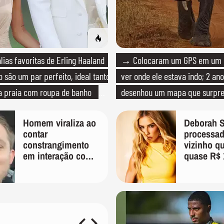
ias favoritas de Erling Haaland
→ Colocaram um GPS em um e
 são um par perfeito, ideal tanto
ver onde ele estava indo; 2 ano
a praia com roupa de banho
desenhou um mapa que surpre
ma festa com terno de linho
cientistas
Homem viraliza ao
Deborah S
contar
processad
constrangimento
vizinho q
em interação com
quase R$ 
entregador: 'Que
de indeni
humilhação'