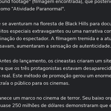
"found footage" (filmagem encontrada), que poster
 como “Atividade Paranormal".
 se aventuram na floresta de Black Hills para do
feitos especiais extravagantes ou uma narrativa co
ginação do espectador. A filmagem tremida e a at
visavam, aumentaram a sensação de autenticidade
. Antes do lançamento, os cineastas criaram um sit
ava que os três protagonistas estavam desaparecid
 real. Este método de promoção gerou um enorme
traía o público para os cinemas.
manece um marco no cinema de terror. Seu baixo o
e quase 250 milhões de dólares demonstraram que 