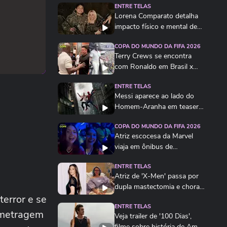
ENTRE TELAS
Lorena Comparato detalha
impacto físico e mental de
interpretar...
COPA DO MUNDO DA FIFA 2026
Terry Crews se encontra
com Ronaldo em Brasil x
Noruega: ‘A lenda...
ENTRE TELAS
Messi aparece ao lado do
Homem-Aranha em teaser
de novo filme da...
COPA DO MUNDO DA FIFA 2026
Atriz escocesa da Marvel
viaja em ônibus de
brasileiros por engano...
ENTRE TELAS
Atriz de 'X-Men' passa por
dupla mastectomia e chora
error e se
em desabafo:...
ENTRE TELAS
a-metragem
Veja trailer de '100 Dias',
filme sobre história de Amyr