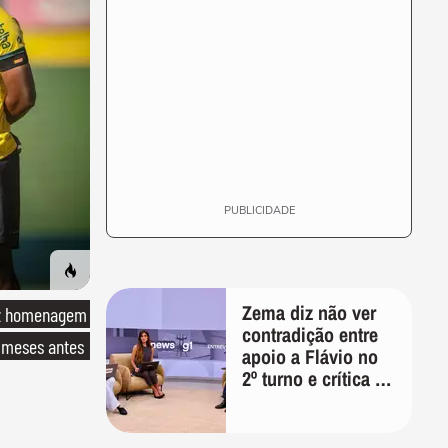
PUBLICIDADE
Zema diz não ver
ez homenagem
contradição entre
 meses antes
apoio a Flávio no
2º turno e crítica ao
caso Master:
'Prefiro votar em
um copo a votar no