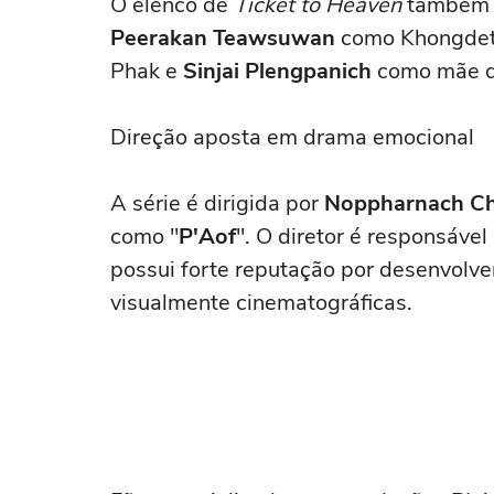
O elenco de
Ticket to Heaven
também 
Peerakan Teawsuwan
como Khongde
Phak e
Sinjai Plengpanich
como mãe d
Direção aposta em drama emocional
A série é dirigida por
Noppharnach Ch
como "
P'Aof
". O diretor é responsáv
possui forte reputação por desenvolve
visualmente cinematográficas.