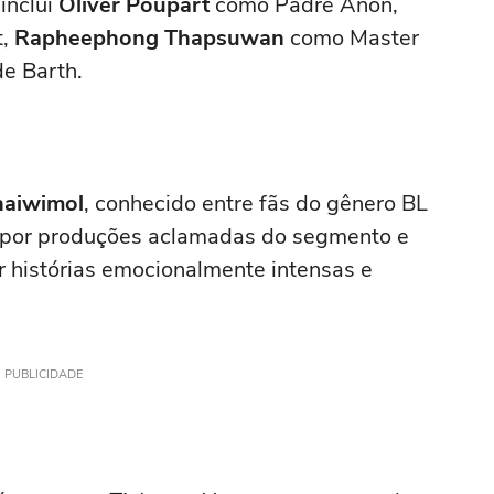
inclui
Oliver Poupart
como Padre Anon,
t,
Rapheephong Thapsuwan
como Master
e Barth.
aiwimol
, conhecido entre fãs do gênero BL
el por produções aclamadas do segmento e
r histórias emocionalmente intensas e
PUBLICIDADE