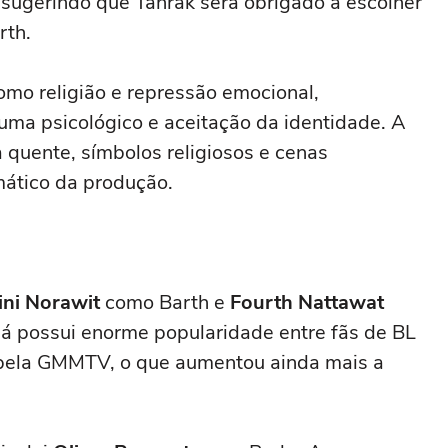
o, sugerindo que Tanrak será obrigado a escolher
rth.
mo religião e repressão emocional,
auma psicológico e aceitação da identidade. A
a quente, símbolos religiosos e cenas
mático da produção.
ni Norawit
como Barth e
Fourth Nattawat
 já possui enorme popularidade entre fãs de BL
 pela GMMTV, o que aumentou ainda mais a