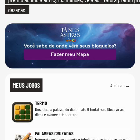
dezenas
Você sabe de onde vêm seus bloqueios?
Fazer meu Mapa
MEUS JOGOS
Acessar →
TERMO
Descubra a palavra do dia em até 6 tentativas. Observe as
dicas e avance até acertar.
PALAVRAS CRUZADAS
Interprete as dicas e monte o tabuleiro letra por letra, no seu