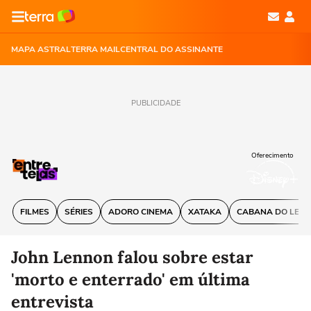
MAPA ASTRAL
TERRA MAIL
CENTRAL DO ASSINANTE
PUBLICIDADE
Oferecimento
FILMES
SÉRIES
ADORO CINEMA
XATAKA
CABANA DO LEIT
John Lennon falou sobre estar
'morto e enterrado' em última
entrevista