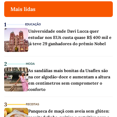
Mais lidas
1
EDUCAÇÃO
Universidade onde Davi Lucca quer
estudar nos EUA custa quase R$ 400 mil e
já teve 29 ganhadores do prêmio Nobel
2
MODA
As sandálias mais bonitas da Usaflex são
na cor algodão-doce e aumentam a altura
em centímetros sem comprometer o
conforto
3
RECEITAS
Panqueca de maçã com aveia sem glúten: