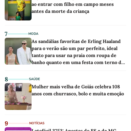
ao entrar com filho em campo meses
antes da morte da criança
7
MODA
As sandálias favoritas de Erling Haaland
para o verão são um par perfeito, ideal
tanto para usar na praia com roupa de
banho quanto em uma festa com terno de
linho
8
SAÚDE
Mulher mais velha de Goiás celebra 108
anos com churrasco, bolo e muita emoção
9
NOTÍCIAS
Lotofácil 3753: Apostas do ES e de MG