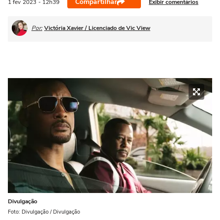
Compartilhar
Exibir comentários
1 fev
2023
- 12h39
Por:
Victória Xavier / Licenciado de Vic View
Divulgação
Foto: Divulgação / Divulgação