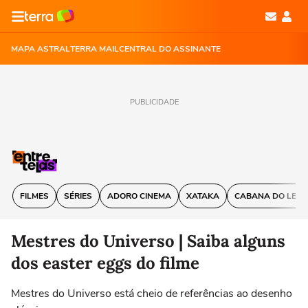
MAPA ASTRAL
TERRA MAIL
CENTRAL DO ASSINANTE
PUBLICIDADE
FILMES
SÉRIES
ADORO CINEMA
XATAKA
CABANA DO LEIT
Mestres do Universo | Saiba alguns
dos easter eggs do filme
Mestres do Universo está cheio de referências ao desenho