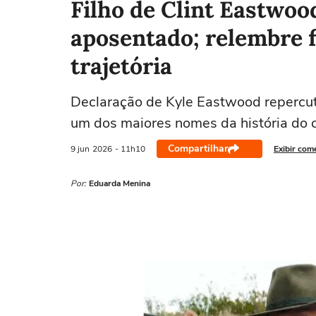
Filho de Clint Eastwood
aposentado; relembre 
trajetória
Declaração de Kyle Eastwood repercut
um dos maiores nomes da história do 
Compartilhar
9 jun
2026
- 11h10
Exibir com
Por:
Eduarda Menina