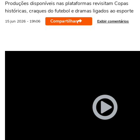
Produções disponíveis nas plataformas revisitam Copas
históricas, craques do futebol e dramas ligados ao esporte
Compartilhar
Exibir comentários
15 jun
2026
- 19h06