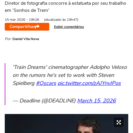
Diretor de fotografia concorre à estatueta por seu trabalho
em 'Sonhos de Trem'
15 mar
2026
- 19h26
(atualizado às 19h47)
Compartilhar
Exibir comentários
Por:
Daniel Vila Nova
'Train Dreams' cinematographer Adolpho Veloso
on the rumors he's set to work with Steven
Spielberg
#Oscars
pic.twitter.com/zAJYnvIPos
— Deadline (@DEADLINE)
March 15, 2026