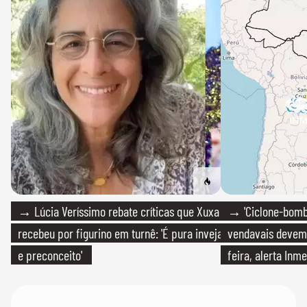
→ Lúcia Veríssimo rebate críticas que Xuxa
→ 'Ciclone-bomb
recebeu por figurino em turnê: 'É pura inveja
vendavais devem a
e preconceito'
feira, alerta Inme