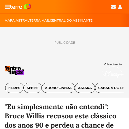
MAPA ASTRAL
TERRA MAIL
CENTRAL DO ASSINANTE
PUBLICIDADE
Oferecimento
FILMES
SÉRIES
ADORO CINEMA
XATAKA
CABANA DO LEIT
"Eu simplesmente não entendi":
Bruce Willis recusou este clássico
dos anos 90 e perdeu a chance de