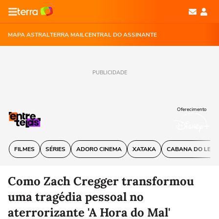
MAPA ASTRAL
TERRA MAIL
CENTRAL DO ASSINANTE
PUBLICIDADE
Oferecimento
FILMES
SÉRIES
ADORO CINEMA
XATAKA
CABANA DO LEIT
Como Zach Cregger transformou
uma tragédia pessoal no
aterrorizante 'A Hora do Mal'