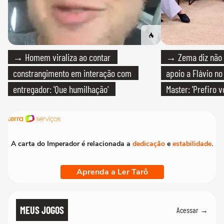
→ Homem viraliza ao contar
→ Zema diz não v
constrangimento em interação com
apoio a Flávio no 
entregador: 'Que humilhação'
Master: 'Prefiro 
PT'
A carta do Imperador é relacionada a
dedicação
e
estabilidade
.
Aprenda a Ler Tarô
MEUS JOGOS
Acessar →