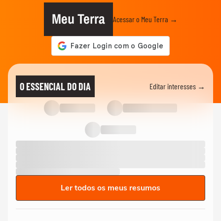
Meu Terra
Acessar o Meu Terra →
O ESSENCIAL DO DIA
Editar interesses →
Ler todos os meus resumos