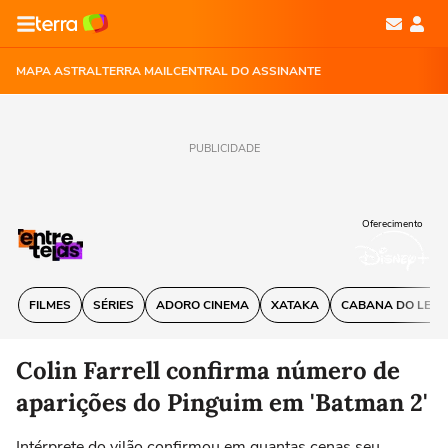
MAPA ASTRAL
TERRA MAIL
CENTRAL DO ASSINANTE
PUBLICIDADE
Oferecimento
FILMES
SÉRIES
ADORO CINEMA
XATAKA
CABANA DO LEIT
Colin Farrell confirma número de
aparições do Pinguim em 'Batman 2'
Intérprete do vilão confirmou em quantas cenas seu