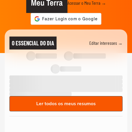
Meu Terra
Acessar o Meu Terra →
O ESSENCIAL DO DIA
Editar interesses →
Ler todos os meus resumos