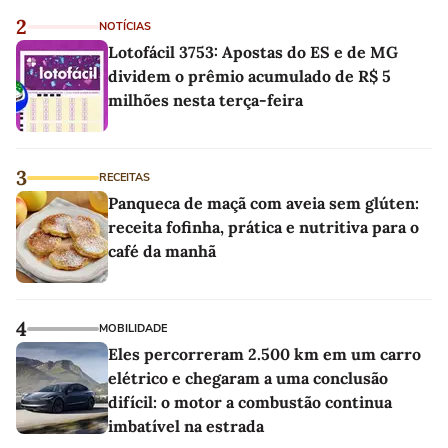
2
NOTÍCIAS
Lotofácil 3753: Apostas do ES e de MG
dividem o prêmio acumulado de R$ 5
milhões nesta terça-feira
3
RECEITAS
Panqueca de maçã com aveia sem glúten:
receita fofinha, prática e nutritiva para o
café da manhã
4
MOBILIDADE
Eles percorreram 2.500 km em um carro
elétrico e chegaram a uma conclusão
difícil: o motor a combustão continua
imbatível na estrada