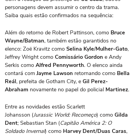
personagens devem assumir o centro da trama.
Saiba quais estão confirmados na sequência:
Além do retorno de Robert Pattinson, como
Bruce
Wayne/Batman
, também estão garantidos no
elenco: Zoë Kravitz como
Selina Kyle
/
Mulher-Gato
,
Jeffrey Wright como
Comissário Gordon
e Andy
Serkis como
Alfred Pennyworth
. O elenco ainda
contará com
Jayme Lawson
retornando como
Bella
Reál
, prefeita de Gotham City, e
Gil Perez-
Abraham
novamente no papel do policial
Martinez
.
Entre as novidades estão
Scarlett
Johansson
(
Jurassic World: Recomeço
) como
Gilda
Dent
; Sebastian Stan (
Capitão América 2: O
Soldado Invernal
) como
Harvey Dent/Duas Caras
,