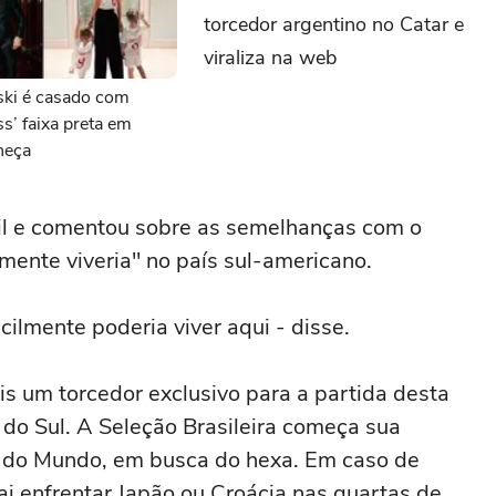
torcedor argentino no Catar e
viraliza na web
ki é casado com
ss’ faixa preta em
heça
il e comentou sobre as semelhanças com o
lmente viveria" no país sul-americano.
ilmente poderia viver aqui - disse.
is um torcedor exclusivo para a partida desta
 do Sul. A Seleção Brasileira começa sua
pa do Mundo, em busca do hexa. Em caso de
 vai enfrentar Japão ou Croácia nas quartas de