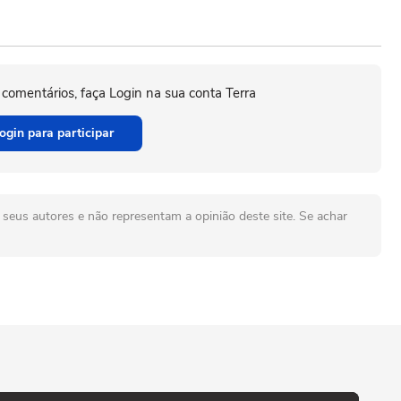
 comentários, faça Login na sua conta Terra
ogin para participar
seus autores e não representam a opinião deste site. Se achar