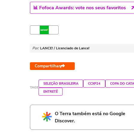
📊 Fofoca Awards: vote nos seus favoritos
Por:
LANCE! / Licenciado de Lance!
Compartilhar
SELEÇÃO BRASILEIRA
CCXP24
COPA DO CAT
TAGS
ENTRETÊ
O Terra também está no Google
Discover.