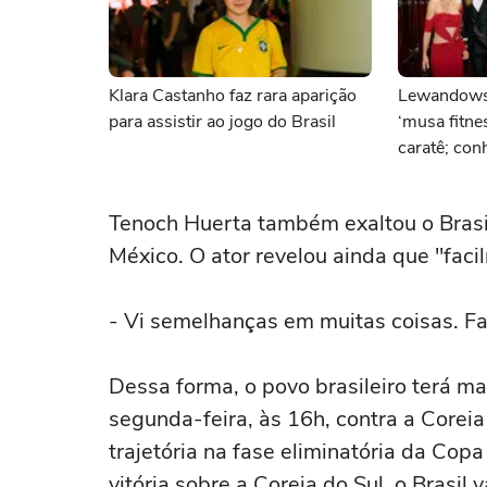
Klara Castanho faz rara aparição
Lewandows
para assistir ao jogo do Brasil
‘musa fitne
caratê; con
Tenoch Huerta também exaltou o Bras
México. O ator revelou ainda que "faci
- Vi semelhanças em muitas coisas. Fac
Dessa forma, o povo brasileiro terá ma
segunda-feira, às 16h, contra a Coreia
trajetória na fase eliminatória da Co
vitória sobre a Coreia do Sul, o Brasil