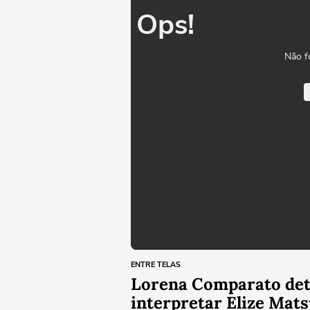
Ops!
Não f
ENTRE TELAS
Lorena Comparato deta
interpretar Elize Mats