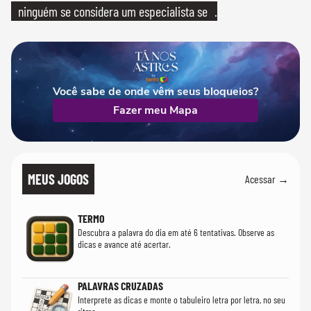
ninguém se considera um especialista se
realmente conhece seu trabalho"
Você sabe de onde vêm seus bloqueios?
Fazer meu Mapa
MEUS JOGOS
Acessar →
TERMO
Descubra a palavra do dia em até 6 tentativas. Observe as
dicas e avance até acertar.
PALAVRAS CRUZADAS
Interprete as dicas e monte o tabuleiro letra por letra, no seu