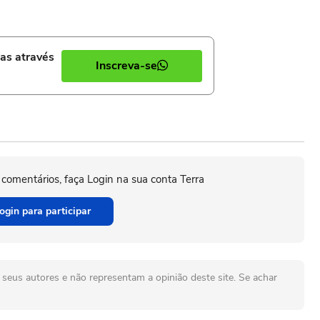
ias através
Inscreva-se
 comentários, faça Login na sua conta Terra
ogin para participar
seus autores e não representam a opinião deste site. Se achar