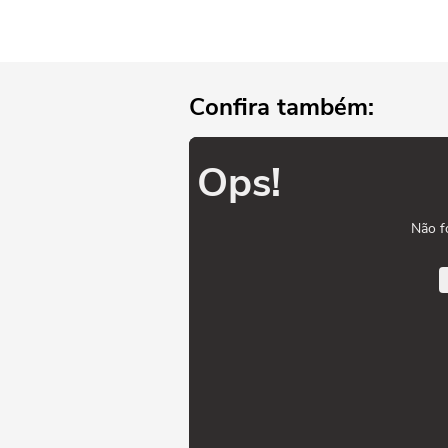
Confira também:
Ops!
Não f