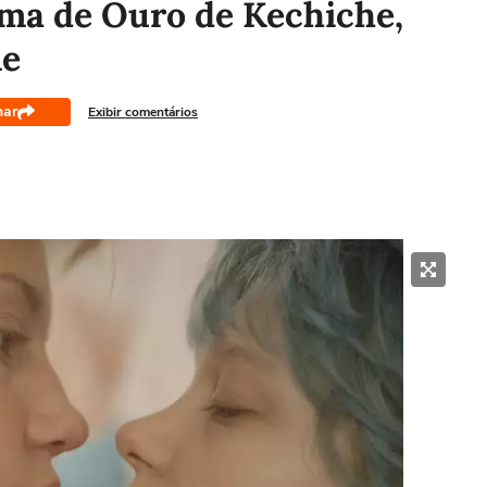
lma de Ouro de Kechiche,
me
har
Exibir comentários