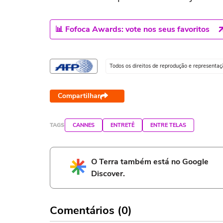
📊 Fofoca Awards: vote nos seus favoritos
Todos os direitos de reprodução e representa
Compartilhar
TAGS
CANNES
ENTRETÊ
ENTRE TELAS
O Terra também está no Google
Discover.
Comentários (0)