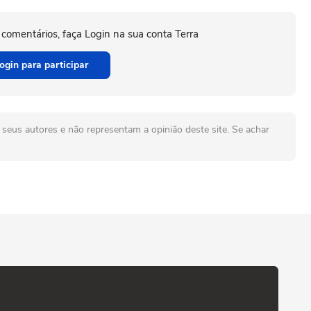
 comentários, faça Login na sua conta Terra
ogin para participar
seus autores e não representam a opinião deste site. Se achar