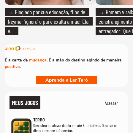
→ Elogiado por sua educação, filho de
→ Homem viraliz
Neymar 'ignora' o pai e exalta a mãe: 'Ela
constrangimento
é...'
entregador: 'Que 
É a carta da
mudança
. É a mão do destino agindo de maneira
positiva
.
Aprenda a Ler Tarô
MEUS JOGOS
Acessar →
TERMO
Descubra a palavra do dia em até 6 tentativas. Observe as
dicas e avance até acertar.