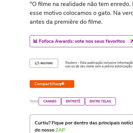
"O filme na realidade não tem enredo.
esse motivo colocamos o gato. Na verda
antes da première do filme.
📊 Fofoca Awards: vote nos seus favoritos
Reuters - Esta publicação inclusive informaçã
uso ou de seu nome sem a prévia autorização d
Compartilhar
TAGS
CANNES
ENTRETÊ
ENTRE TELAS
Curtiu? Fique por dentro das principais notíc
do nosso
ZAP